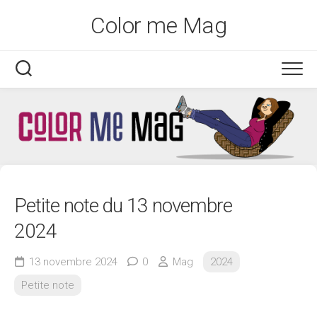
Skip
Color me Mag
to
content
Petite note du 13 novembre
2024
13 novembre 2024
0
Mag
2024
Petite note