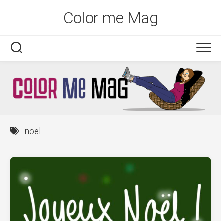
Skip
Color me Mag
to
content
noel