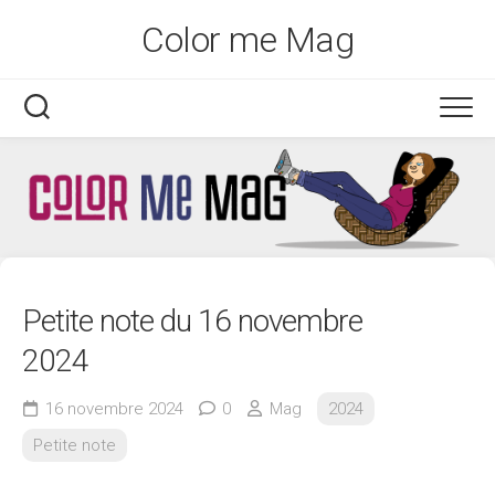
Skip
Color me Mag
to
content
Petite note du 16 novembre
2024
16 novembre 2024
0
Mag
2024
Petite note