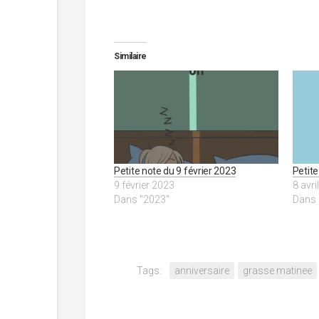
Similaire
Petite note du 9 février 2023
Petite
9 février 2023
8 avri
Dans "2023"
Dans 
Tags:
anniversaire
grasse matinee