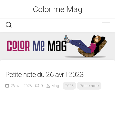
Skip
Color me Mag
to
content
Petite note du 26 avril 2023
26 avril 2023
0
Mag
2023
Petite note