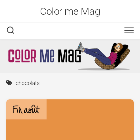
Skip
Color me Mag
to
content
chocolats