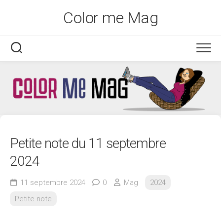
Skip
Color me Mag
to
content
Petite note du 11 septembre
2024
11 septembre 2024
0
Mag
2024
Petite note