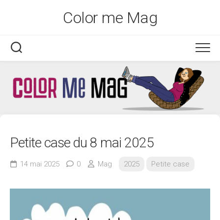
Skip
Color me Mag
to
content
Petite case du 8 mai 2025
14 mai 2025
0
Mag
2025
Petite case