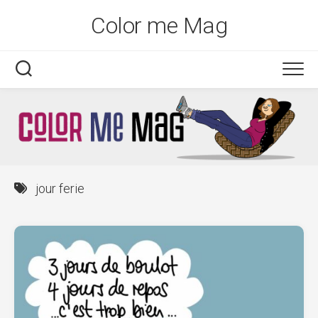
Skip
Color me Mag
to
content
jour ferie