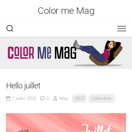
Skip
Color me Mag
to
content
Hello juillet
1 juillet 2025
0
Mag
2025
Calendrier