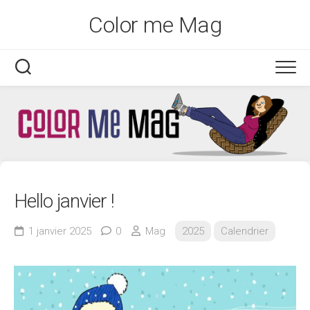
Skip
Color me Mag
to
content
Hello janvier !
1 janvier 2025
0
Mag
2025
Calendrier