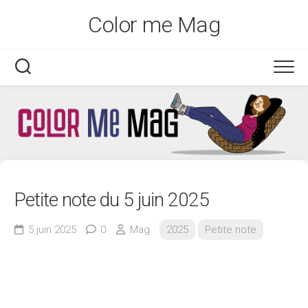
Skip
Color me Mag
to
content
Petite note du 5 juin 2025
5 juin 2025
0
Mag
2025
Petite note