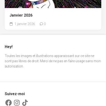
Janvier 2026
1 janvier 2026
0
Hey!
Toutes les images et illustrations apparaissant sur ce site ne
sont pas libres de droit. Merci de ne pas en faire usage sans mon
autorisation.
Suivez-moi
Facebook
Instagram
TikTok