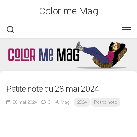
Skip
Color me Mag
to
content
Petite note du 28 mai 2024
28 mai 2024
0
Mag
2024
Petite note