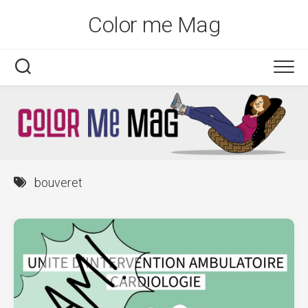
Skip
Color me Mag
to
content
bouveret