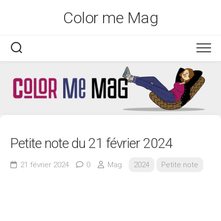
Skip
Color me Mag
to
content
Petite note du 21 février 2024
21 février 2024
0
Mag
2024
Petite note