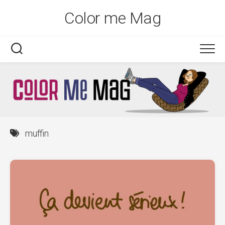
Skip
Color me Mag
to
content
muffin