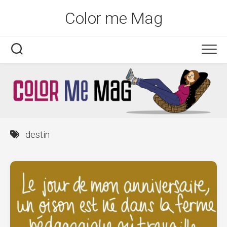
Skip
Color me Mag
to
content
destin