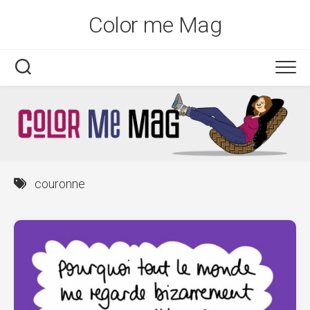
Skip
Color me Mag
to
content
couronne