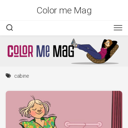
Skip
Color me Mag
to
content
cabine