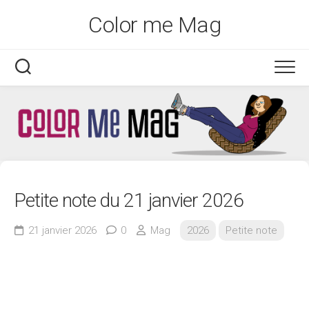
Skip
Color me Mag
to
content
Petite note du 21 janvier 2026
21 janvier 2026
0
Mag
2026
Petite note