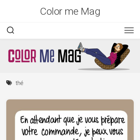
Skip
Color me Mag
to
content
thé