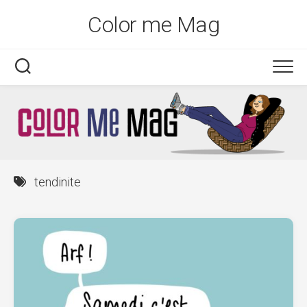
Skip
Color me Mag
to
content
tendinite