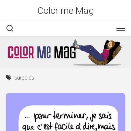
Skip
Color me Mag
to
content
surpoids