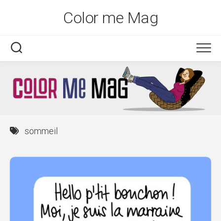
Skip
Color me Mag
to
content
sommeil