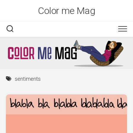
Skip
Color me Mag
to
content
sentiments