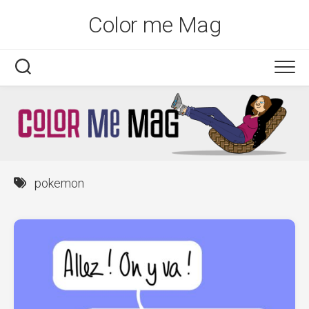
Skip
Color me Mag
to
content
pokemon