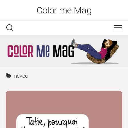
Skip
Color me Mag
to
content
neveu