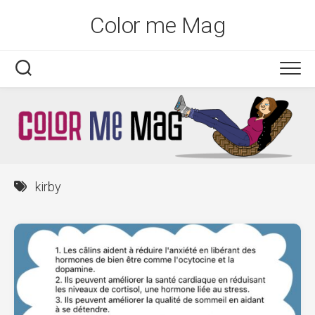
Skip
Color me Mag
to
content
kirby