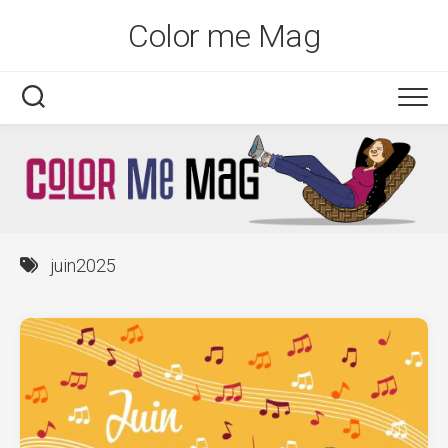
Skip
Color me Mag
to
content
juin2025