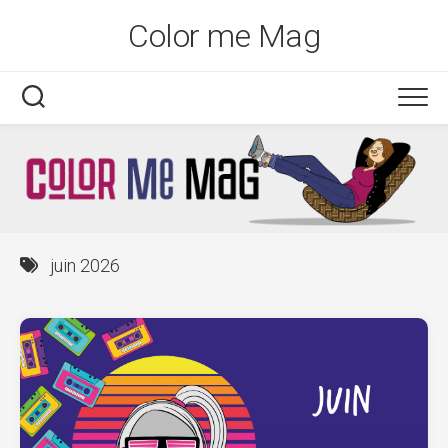
Skip
Color me Mag
to
content
juin 2026