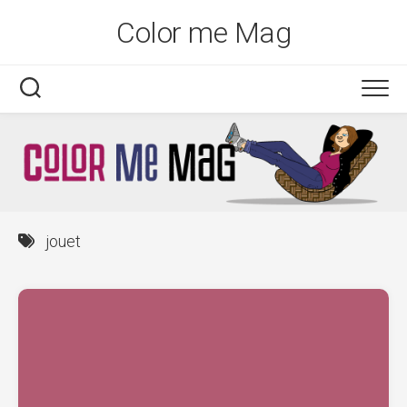
Skip
Color me Mag
to
content
jouet