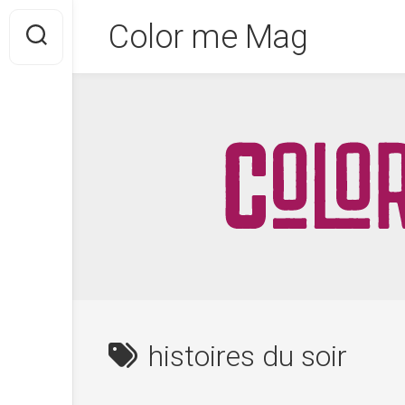
Skip
Color me Mag
to
content
histoires du soir