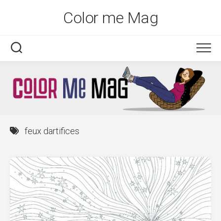
Skip
Color me Mag
to
content
feux dartifices