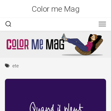
Skip
Color me Mag
to
content
ete