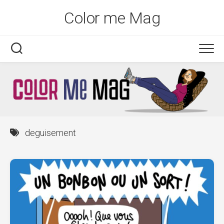
Skip
Color me Mag
to
content
deguisement