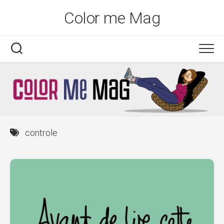
Skip
Color me Mag
to
content
controle