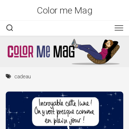
Skip
Color me Mag
to
content
cadeau