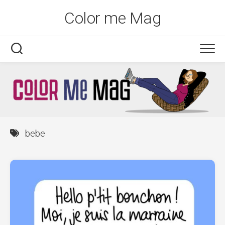
Skip
Color me Mag
to
content
bebe