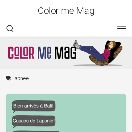
Skip
Color me Mag
to
content
apnee