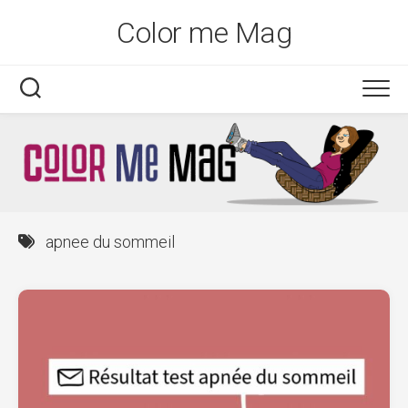
Skip
Color me Mag
to
content
apnee du sommeil