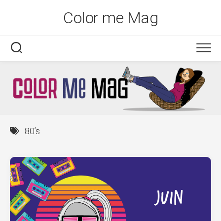
Skip
Color me Mag
to
content
80’s